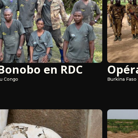
 Bonobo en RDC
Opér
du Congo
Burkina Faso