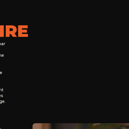
IRE
par
me
le
nt
es
ge.