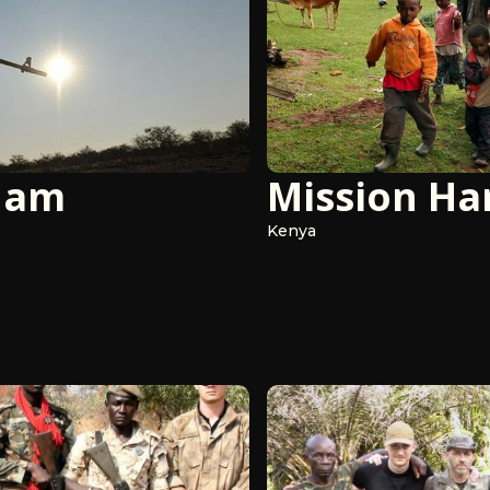
nam
Mission H
Kenya