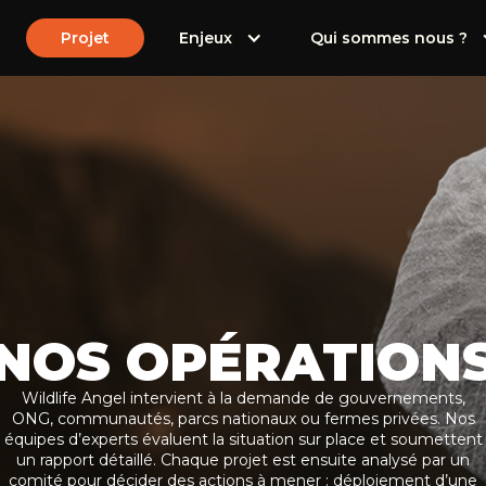
Projet
Enjeux
Qui sommes nous ?
NOS OPÉRATION
Wildlife Angel intervient à la demande de gouvernements,
ONG, communautés, parcs nationaux ou fermes privées. Nos
équipes d’experts évaluent la situation sur place et soumettent
un rapport détaillé. Chaque projet est ensuite analysé par un
comité pour décider des actions à mener : déploiement d’une