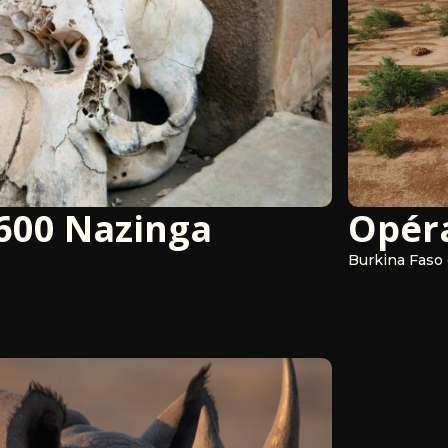
600 Nazinga
Opéra
Burkina Faso 