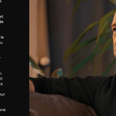
3
et
de
 le
du
r
n
Il
ts
our
 une