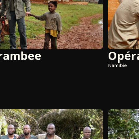
arambee
Opér
Namibie