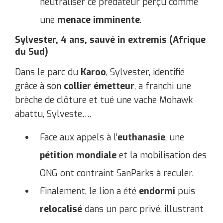
neutraliser ce prédateur perçu comme
une
menace imminente
.
Sylvester, 4 ans, sauvé in extremis (Afrique
du Sud)
Dans le parc du
Karoo
, Sylvester, identifié
grâce à son
collier émetteur
, a franchi une
brèche de clôture et tué une vache ​Mohawk
abattu, Sylveste….
Face aux appels à l’
euthanasie
, une
pétition mondiale
et la mobilisation des
ONG ont contraint SanParks à reculer.
Finalement, le lion a été
endormi
puis
relocalisé
dans un parc privé, illustrant